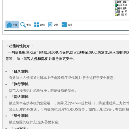
:::
功能特性简介
:::
一句话免疫,主动后门拦截,SESSION保护,防WEB嗅探,防CC,防篡改,注入防御,防X
等等。 防止黑客入侵和提权,让服务器更安全。
『
目录限制
』
有效防止入侵者通过脚本上传危险程序或代码,让服务运行于安全状态。
『
执行限制
』
防范入侵者执行危险程序，防范提权的发生。
『
网络限制
』
禁止脚本连接本机的危险端口，如常见的Serv-U提权端口，防范通过第三方软
禁止UDP向外发送，可有效防范UDP的DDOS攻击，如PHPDDOS等，有效限
『
组件限制
』
禁止危险的组件,让服务器更安全。
『
.net安全
』