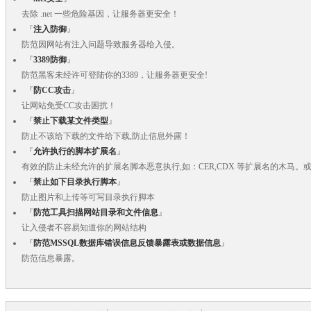
去除 .net 一些危险基因，让服务器更安全！
『
注入防御
』
防范因网站有注入问题导致服务器给入侵。
『
3389防御
』
防范黑客未经许可登陆你的3389，让服务器更安全!
『
防CC攻击
』
让网站免受CC攻击困扰！
『
禁止下载某文件类型
』
防止不该给下载的文件给下载,防止信息外露！
『
允许执行的脚本扩展名
』
有效的防止未经允许的扩展名脚本恶意执行,如：CER,CDX 等扩展名的木马。或是 /1.
『
禁止如下目录执行脚本
』
防止图片和上传等可写目录执行脚本
『
防范工具扫描网站目录和文件信息
』
让入侵者不容易知道你的网站结构
『
防范MSSQL数据库错误信息反馈暴露表或数据信息
』
防范信息暴露。