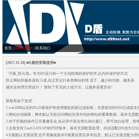
首页
|
捐赠与支持
|
联系我们
[2017-11-18] ■D盾的安装使用■
『D盾_防火墙』专为IIS设计的一个主动防御的保护软件,以内外保护的方式
防止网站和服务器给入侵,在正常运行各类网站的情 况下，越少的功能，服务器
越安全的理念而设计！ 限制了常见的入侵方法，让服务器更安全!
新版有如下改进：
1.win2008以后的IIS,D盾保护将使用微软的新过滤架构，无需老旧的IIS6过
2.网站自动隔离，脚本默认无权访问网站目录外别的网站的重要数据，基本无需
3.对于拦截的操作已尽量傻瓜化,在记录中双击弹出加白窗口，即可加白处理，简
3.全面支持 FastCGI/ISAPI的PHP版本，基本无需配置处理，自动适配(IIS池为32
4.D盾默认无需设置,也不需像老版本D盾要设置目录等信息，默认已全面适配大部