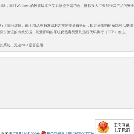
不受此漏洞的影响，而且Windows的较新版本不受影响也不是巧合。微软投入巨资加强其产
进行了部分缓解。由于NLA在触发漏洞之前需要身份验证，因此受影响的系统可以抵御
身份验证的有效凭据，则受影响的系统仍然容易受到远程代码执行（RCE）攻击。
的系统，无论NLA是否启用
备案:
粤ICP备13041920号
粤公网安备 44030702000337号